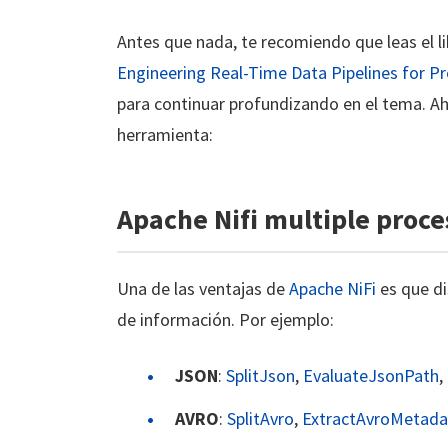
Antes que nada, te recomiendo que leas el li
Engineering Real-Time Data Pipelines for Pr
para continuar profundizando en el tema. A
herramienta:
Apache Nifi multiple proce
Una de las ventajas de
Apache NiFi
es que di
de información. Por ejemplo:
JSON
:
SplitJson
,
EvaluateJsonPath
,
AVRO
:
SplitAvro
,
ExtractAvroMetada