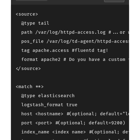
<
source
>
@
type
tail
path
/
var
/
log
/
httpd
-
access
.
log
#...or wher
pos_file
/
var
/
log
/
td
-
agent
/
httpd
-
access
.
lo
tag
apache
.
access
#fluentd tag!
format
apache2
# Do you have a custom form
</
source
>
<
match
**>
@
type
elasticsearch
logstash_format
true
host
<
hostname
>
#(optional; default="local
port
<
port
>
#(optional; default=9200)
index_name
<
index
name
>
#(optional; defaul