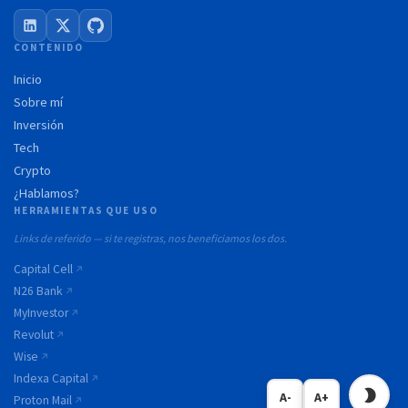
CONTENIDO
Inicio
Sobre mí
Inversión
Tech
Crypto
¿Hablamos?
HERRAMIENTAS QUE USO
Links de referido — si te registras, nos beneficiamos los dos.
Capital Cell
N26 Bank
MyInvestor
Revolut
Wise
Indexa Capital
A-
A+
Proton Mail